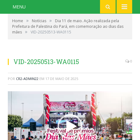
MENU
»
»
Home
Notícias
Dia 11 de maio. Ação realizada pela
Prefeitura de Palestina do Pará, em comemoração ao dias das
»
mães
VID-20250513-WA0115
VID-20250513-WA0115
0
POR
CR2-ADMIN22
EM
17 DE MAIO DE 2025
Tocador
de
vídeo