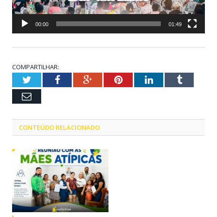
00:00
01:49
COMPARTILHAR:
Twitter
Facebook
Google+
Pinterest
LinkedIn
Tumblr
Email
CONTEÚDO RELACIONADO