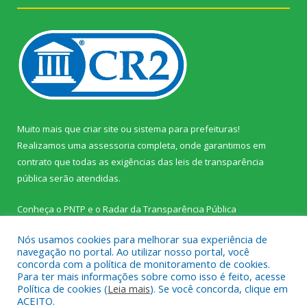
Muito mais que
criar site
ou
sistema para prefeituras
!
Realizamos uma
assessoria
completa, onde garantimos em
contrato que todas as exigências das
leis de transparência
pública
serão atendidas.
Conheça o
PNTP
e o
Radar da Transparência Pública
Nós usamos cookies para melhorar sua experiência de
navegação no portal. Ao utilizar nosso portal, você
concorda com a política de monitoramento de cookies.
Para ter mais informações sobre como isso é feito, acesse
Todos os direitos reservados a Prefeitura Municipal de Palestina
Política de cookies (
Leia mais
). Se você concorda, clique em
do Pará.
ACEITO.