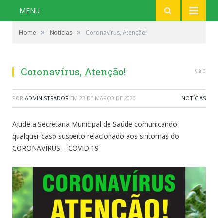
MENU
»
»
Home
Notícias
Coronavírus, Atenção!
Coronavírus, Atenção!
0
POR
ADMINISTRADOR
EM
23 DE MARÇO DE 2020
NOTÍCIAS
Ajude a Secretaria Municipal de Saúde comunicando
qualquer caso suspeito relacionado aos sintomas do
CORONAVÍRUS – COVID 19