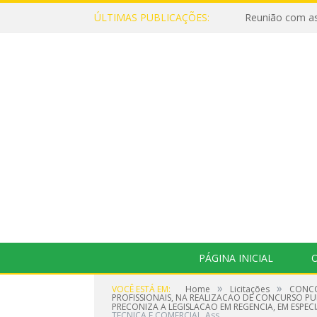
ÚLTIMAS PUBLICAÇÕES:
Reunião com as
PÁGINA INICIAL
O
»
»
VOCÊ ESTÁ EM:
Home
Licitações
CONCO
PROFISSIONAIS, NA REALIZACAO DE CONCURSO P
PRECONIZA A LEGISLACAO EM REGENCIA, EM ESPEC
TECNICA E COMERCIAL_Ass