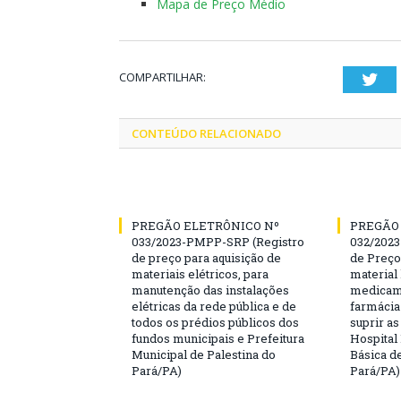
Mapa de Preço Médio
COMPARTILHAR:
Twi
CONTEÚDO RELACIONADO
PREGÃO ELETRÔNICO Nº
PREGÃO
033/2023-PMPP-SRP (Registro
032/2023
de preço para aquisição de
de Preço
materiais elétricos, para
material 
manutenção das instalações
medicame
elétricas da rede pública e de
farmácia
todos os prédios públicos dos
suprir a
fundos municipais e Prefeitura
Hospital
Municipal de Palestina do
Básica d
Pará/PA)
Pará/PA)