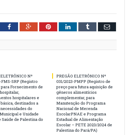
tter
Facebook
Google+
Pinterest
LinkedIn
Tumblr
Email
 ELETRÔNICO Nº
PREGÃO ELETRÔNICO Nº
-FMS-SRP (Registro
031/2023-PMPP (Registro de
 para Fornecimento de
preço para futura aquisição de
hospitalar,
gêneros alimentícios
ntos hospitalares e
complementar, para
 básica, destinados a
Manutenção do Programa
s necessidades do
Nacional de Merenda
 Municipal e Unidade
EscolarPNAE e Programa
e Saúde de Palestina do
Estadual de Alimentação
Escolar – PETE 2023/2024 de
Palestina do Pará/PA)