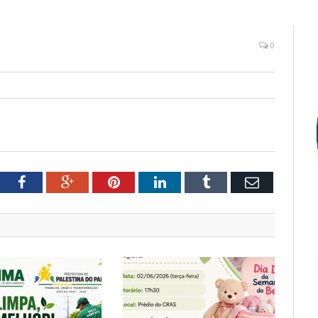
0
tter
Facebook
Google+
Pinterest
LinkedIn
Tumblr
Email