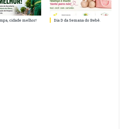
impa, cidade melhor!
Dia D da Semana do Bebê.