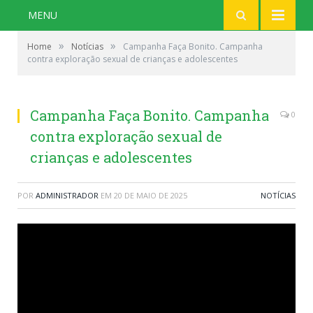
MENU
»
»
Home
Notícias
Campanha Faça Bonito. Campanha
contra exploração sexual de crianças e adolescentes
Campanha Faça Bonito. Campanha
0
contra exploração sexual de
crianças e adolescentes
POR
ADMINISTRADOR
EM
20 DE MAIO DE 2025
NOTÍCIAS