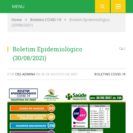
MENU
»
»
Home
Boletins COVID-19
Boletim Epidemiológico
(30/08/2021)
Boletim Epidemiológico
0
(30/08/2021)
POR
CR2-ADMIN4
EM
30 DE AGOSTO DE 2021
BOLETINS COVID-19