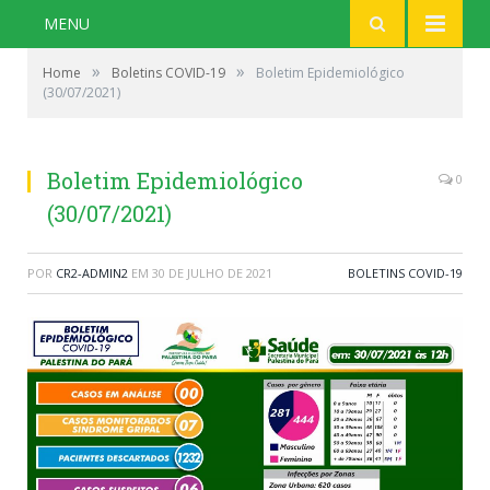
MENU
»
»
Home
Boletins COVID-19
Boletim Epidemiológico
(30/07/2021)
Boletim Epidemiológico
0
(30/07/2021)
POR
CR2-ADMIN2
EM
30 DE JULHO DE 2021
BOLETINS COVID-19