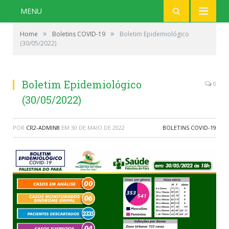
MENU
»
»
Home
Boletins COVID-19
Boletim Epidemiológico
(30/05/2022)
Boletim Epidemiológico
0
(30/05/2022)
POR
CR2-ADMIN8
EM
30 DE MAIO DE 2022
BOLETINS COVID-19