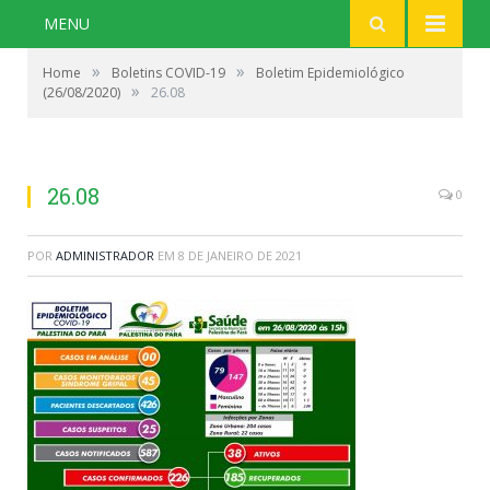
MENU
»
»
Home
Boletins COVID-19
Boletim Epidemiológico
»
(26/08/2020)
26.08
26.08
0
POR
ADMINISTRADOR
EM
8 DE JANEIRO DE 2021