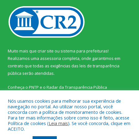
Muito mais que
criar site
ou
sistema para prefeituras
!
Realizamos uma
assessoria
completa, onde garantimos em
contrato que todas as exigências das
leis de transparência
pública
serão atendidas.
Conheça o
PNTP
e o
Radar da Transparência Pública
Nós usamos cookies para melhorar sua experiência de
navegação no portal. Ao utilizar nosso portal, você
concorda com a política de monitoramento de cookies.
Para ter mais informações sobre como isso é feito, acesse
Todos os direitos reservados a Prefeitura Municipal de Palestina
Política de cookies (
Leia mais
). Se você concorda, clique em
do Pará.
ACEITO.