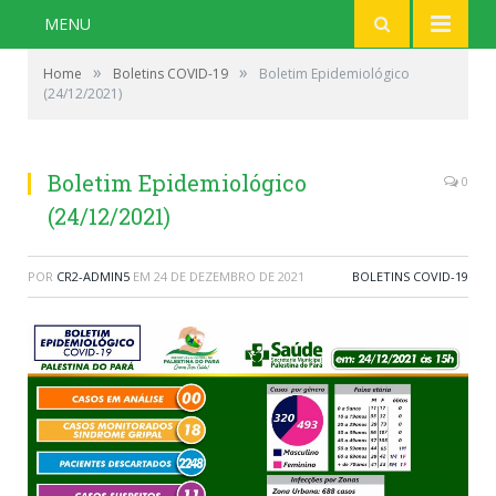
MENU
»
»
Home
Boletins COVID-19
Boletim Epidemiológico
(24/12/2021)
Boletim Epidemiológico
0
(24/12/2021)
POR
CR2-ADMIN5
EM
24 DE DEZEMBRO DE 2021
BOLETINS COVID-19