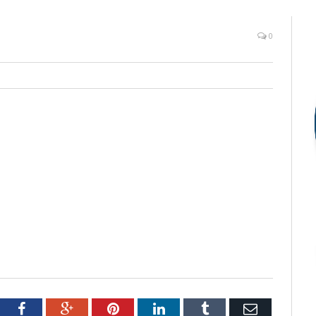
0
tter
Facebook
Google+
Pinterest
LinkedIn
Tumblr
Email