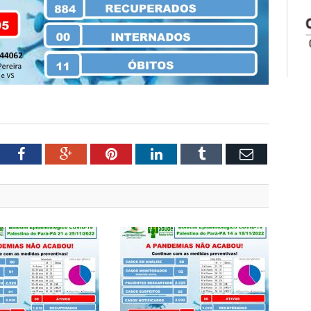
tter
Facebook
Google+
Pinterest
LinkedIn
Tumblr
Email