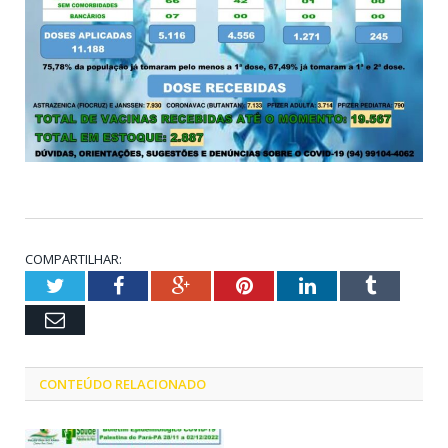
COMPARTILHAR:
Twitter
Facebook
Google+
Pinterest
LinkedIn
Tumblr
Email
CONTEÚDO RELACIONADO