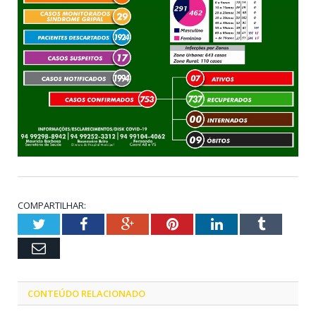
COMPARTILHAR:
Twitter
Facebook
Google+
Pinterest
LinkedIn
Tumblr
Email
CONTEÚDO RELACIONADO