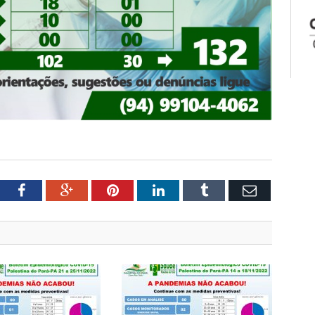
tter
Facebook
Google+
Pinterest
LinkedIn
Tumblr
Email