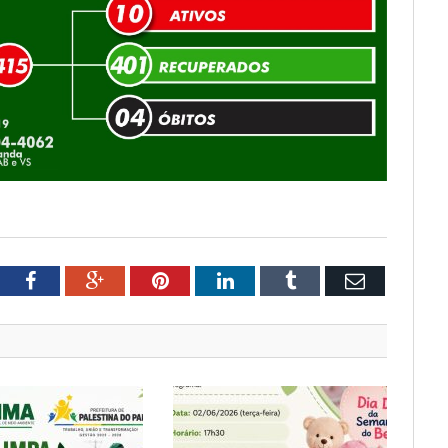
tter
Facebook
Google+
Pinterest
LinkedIn
Tumblr
Email