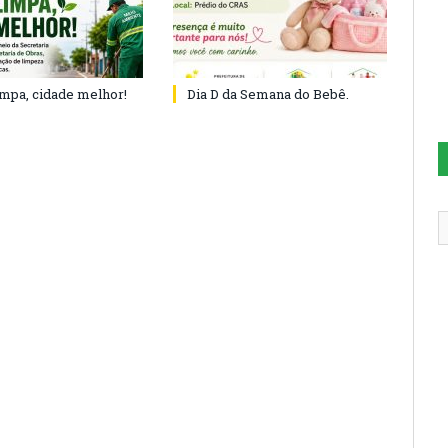
impa, cidade melhor!
Dia D da Semana do Bebê.