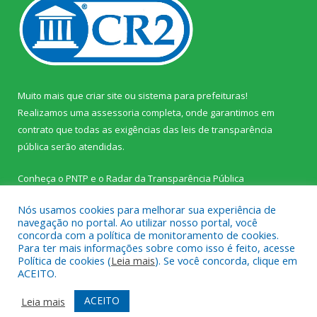
Muito mais que
criar site
ou
sistema para prefeituras
!
Realizamos uma
assessoria
completa, onde garantimos em
contrato que todas as exigências das
leis de transparência
pública
serão atendidas.
Conheça o
PNTP
e o
Radar da Transparência Pública
Nós usamos cookies para melhorar sua experiência de
navegação no portal. Ao utilizar nosso portal, você
concorda com a política de monitoramento de cookies.
Para ter mais informações sobre como isso é feito, acesse
Todos os direitos reservados a Prefeitura Municipal de Palestina
Política de cookies (
Leia mais
). Se você concorda, clique em
do Pará.
ACEITO.
Mapa do Site
Acessar Área Administrativa
ACEITO
Leia mais
Acessar Webmail