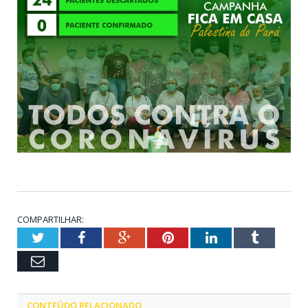
COMPARTILHAR:
Twitter
Facebook
Google+
Pinterest
LinkedIn
Tumblr
Email
CONTEÚDO RELACIONADO