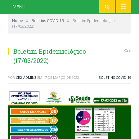
MENU
»
»
Home
Boletins COVID-19
Boletim Epidemiológico
(17/03/2022)
Boletim Epidemiológico
0
(17/03/2022)
POR
CR2-ADMIN3
EM
17 DE MARÇO DE 2022
BOLETINS COVID-19