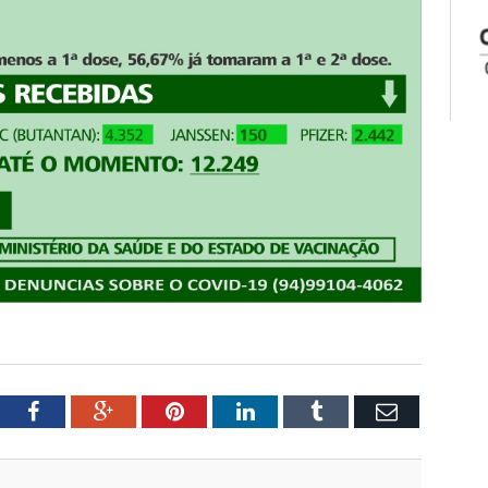
tter
Facebook
Google+
Pinterest
LinkedIn
Tumblr
Email