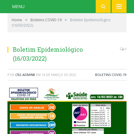
MENU
»
»
Home
Boletins COVID-19
Boletim Epidemiológico
(16/03/2022)
Boletim Epidemiológico
0
(16/03/2022)
POR
CR2-ADMIN8
EM
16 DE MARÇO DE 2022
BOLETINS COVID-19