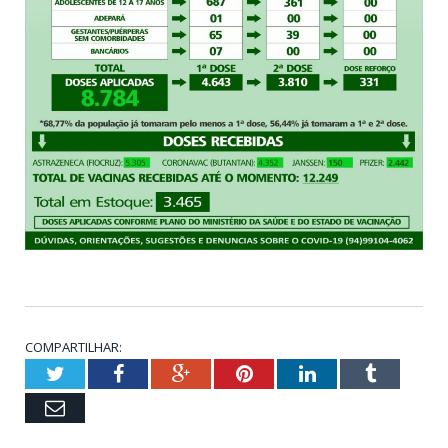
COMPARTILHAR:
Twitter
Facebook
Google+
Pinterest
LinkedIn
Tumblr
Email