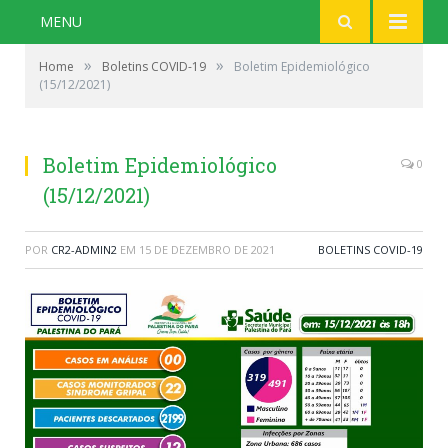
MENU
»
»
Home
Boletins COVID-19
Boletim Epidemiológico
(15/12/2021)
Boletim Epidemiológico
0
(15/12/2021)
POR
CR2-ADMIN2
EM
15 DE DEZEMBRO DE 2021
BOLETINS COVID-19