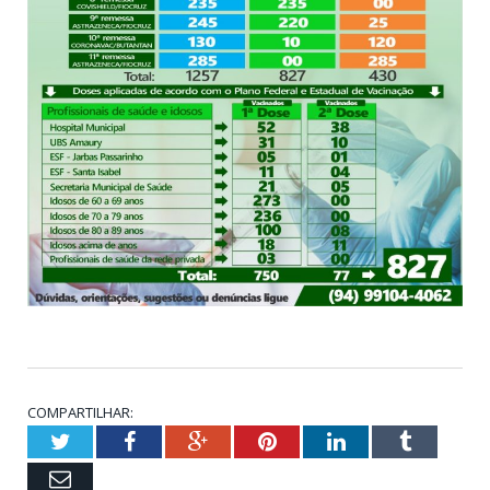
COMPARTILHAR:
Twitter
Facebook
Google+
Pinterest
LinkedIn
Tumblr
Email