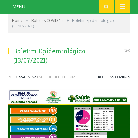
MENU
»
»
Home
Boletins COVID-19
Boletim Epidemiológico
(13/07/2021)
Boletim Epidemiológico
0
(13/07/2021)
POR
CR2-ADMIN2
EM
13 DE JULHO DE 2021
BOLETINS COVID-19