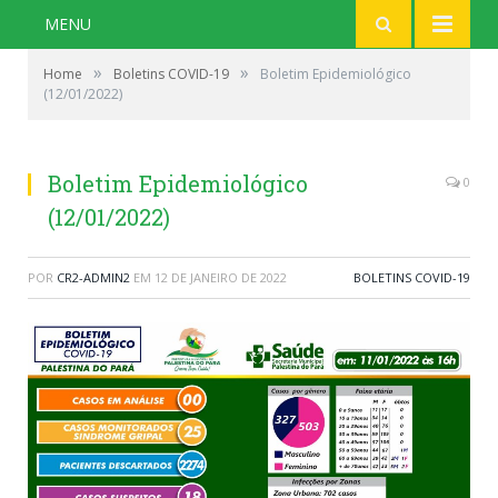
MENU
»
»
Home
Boletins COVID-19
Boletim Epidemiológico
(12/01/2022)
Boletim Epidemiológico
0
(12/01/2022)
POR
CR2-ADMIN2
EM
12 DE JANEIRO DE 2022
BOLETINS COVID-19