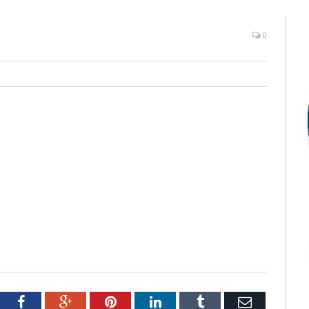
0
tter
Facebook
Google+
Pinterest
LinkedIn
Tumblr
Email