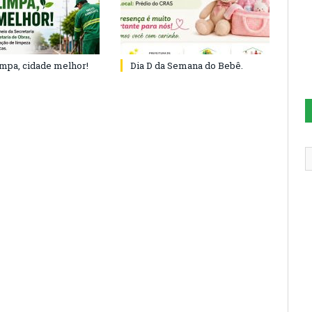
impa, cidade melhor!
Dia D da Semana do Bebê.