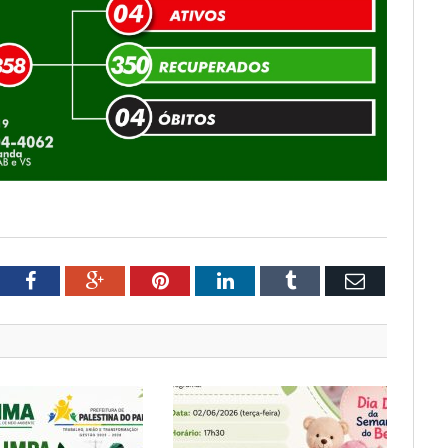
tter
Facebook
Google+
Pinterest
LinkedIn
Tumblr
Email