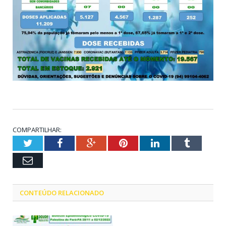
COMPARTILHAR:
Twitter
Facebook
Google+
Pinterest
LinkedIn
Tumblr
Email
CONTEÚDO RELACIONADO