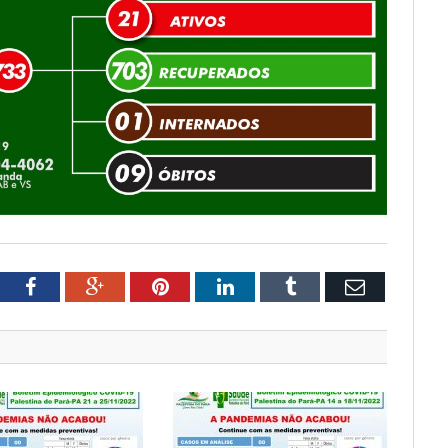
tter
Facebook
Google+
Pinterest
LinkedIn
Tumblr
Email