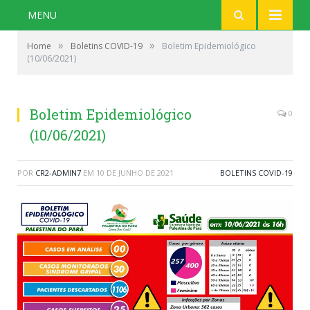
MENU
»
»
Home
Boletins COVID-19
Boletim Epidemiológico
(10/06/2021)
Boletim Epidemiológico
0
(10/06/2021)
POR
CR2-ADMIN7
EM
10 DE JUNHO DE 2021
BOLETINS COVID-19