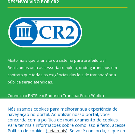
DESENVOLVIDO POR CR2
Muito mais que
criar site
ou
sistema para prefeituras
!
Realizamos uma
assessoria
completa, onde garantimos em
contrato que todas as exigências das
leis de transparência
pública
serão atendidas.
Conheça o
PNTP
e o
Radar da Transparência Pública
Nós usamos cookies para melhorar sua experiência de
navegação no portal. Ao utilizar nosso portal, você
concorda com a política de monitoramento de cookies.
Para ter mais informações sobre como isso é feito, acesse
Todos os direitos reservados a Prefeitura Municipal de Palestina
Política de cookies (
Leia mais
). Se você concorda, clique em
do Pará.