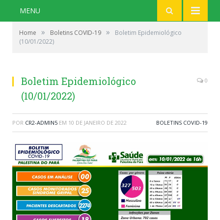
MENU
»
»
Home
Boletins COVID-19
Boletim Epidemiológico
(10/01/2022)
Boletim Epidemiológico
0
(10/01/2022)
POR
CR2-ADMIN5
EM
10 DE JANEIRO DE 2022
BOLETINS COVID-19