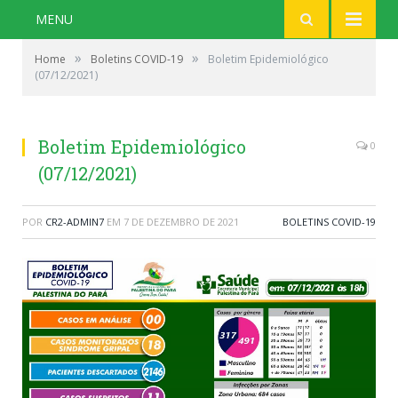
MENU
»
»
Home
Boletins COVID-19
Boletim Epidemiológico
(07/12/2021)
Boletim Epidemiológico
0
(07/12/2021)
POR
CR2-ADMIN7
EM
7 DE DEZEMBRO DE 2021
BOLETINS COVID-19