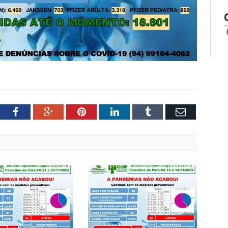
tter
Facebook
Google+
Pinterest
LinkedIn
Tumblr
Email