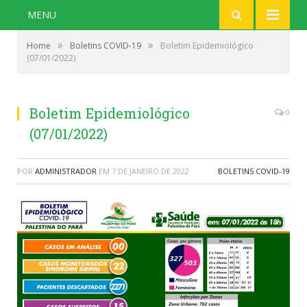
MENU
»
»
Home
Boletins COVID-19
Boletim Epidemiológico
(07/01/2022)
Boletim Epidemiológico
0
(07/01/2022)
POR
ADMINISTRADOR
EM
7 DE JANEIRO DE 2022
BOLETINS COVID-19