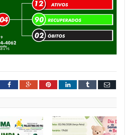
tter
Facebook
Google+
Pinterest
LinkedIn
Tumblr
Email