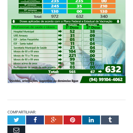
COMPARTILHAR:
Twitter
Facebook
Google+
Pinterest
LinkedIn
Tumblr
Email