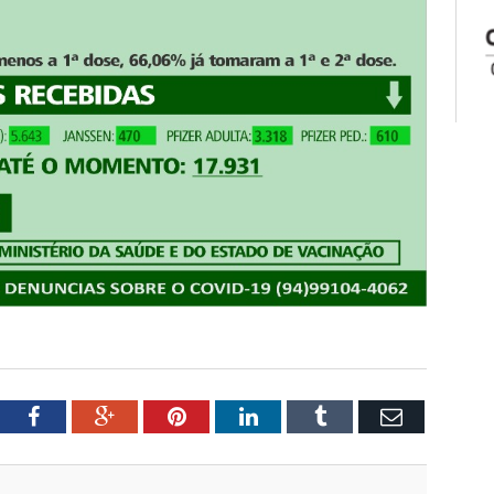
tter
Facebook
Google+
Pinterest
LinkedIn
Tumblr
Email