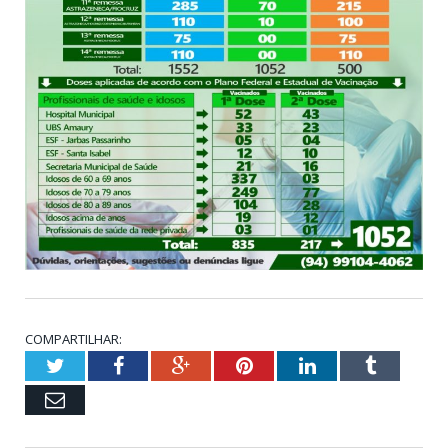
COMPARTILHAR:
Twitter
Facebook
Google+
Pinterest
LinkedIn
Tumblr
Email