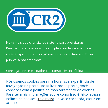
Muito mais que
criar site
ou
sistema para prefeituras
!
Realizamos uma
assessoria
completa, onde garantimos em
contrato que todas as exigências das
leis de transparência
pública
serão atendidas.
Conheça o
PNTP
e o
Radar da Transparência Pública
Nós usamos cookies para melhorar sua experiência de
navegação no portal. Ao utilizar nosso portal, você
concorda com a política de monitoramento de cookies.
Para ter mais informações sobre como isso é feito, acesse
Todos os direitos reservados a Prefeitura Municipal de Palestina
Política de cookies (
Leia mais
). Se você concorda, clique em
do Pará.
ACEITO.