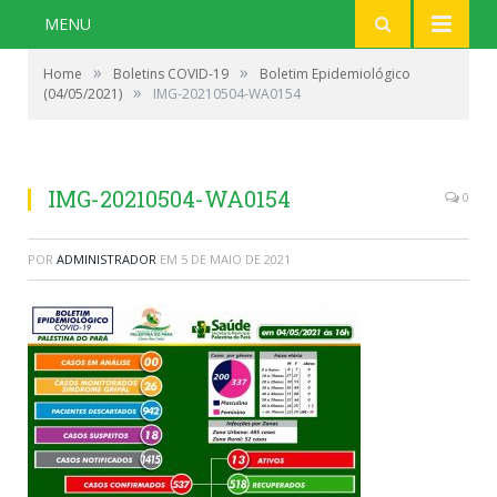
MENU
»
»
Home
Boletins COVID-19
Boletim Epidemiológico
»
(04/05/2021)
IMG-20210504-WA0154
IMG-20210504-WA0154
0
POR
ADMINISTRADOR
EM
5 DE MAIO DE 2021