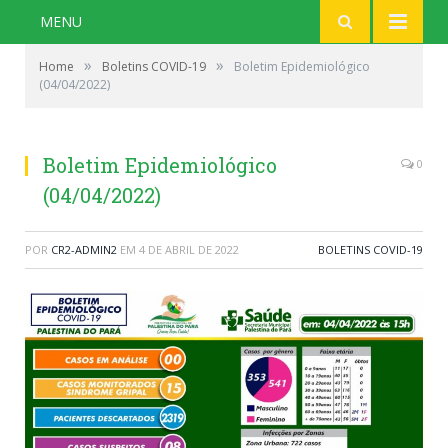
MENU
»
»
Home
Boletins COVID-19
Boletim Epidemiológico
(04/04/2022)
Boletim Epidemiológico
0
(04/04/2022)
POR
CR2-ADMIN2
EM
4 DE ABRIL DE 2022
BOLETINS COVID-19