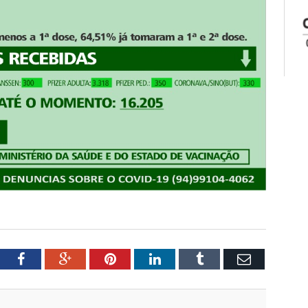
tter
Facebook
Google+
Pinterest
LinkedIn
Tumblr
Email