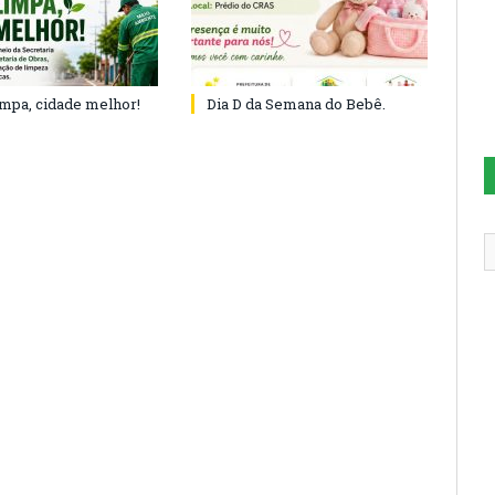
impa, cidade melhor!
Dia D da Semana do Bebê.