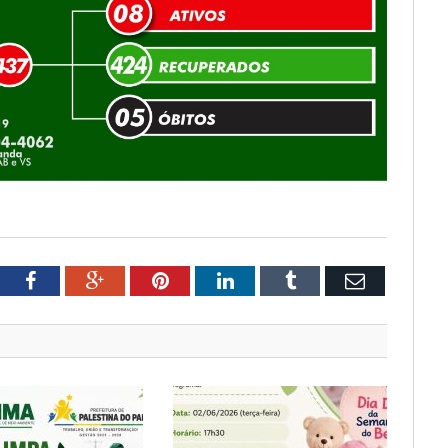
tter
Facebook
Google+
Pinterest
LinkedIn
Tumblr
Email