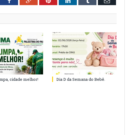
tter
Facebook
Google+
Pinterest
LinkedIn
Tumblr
Email
impa, cidade melhor!
Dia D da Semana do Bebê.