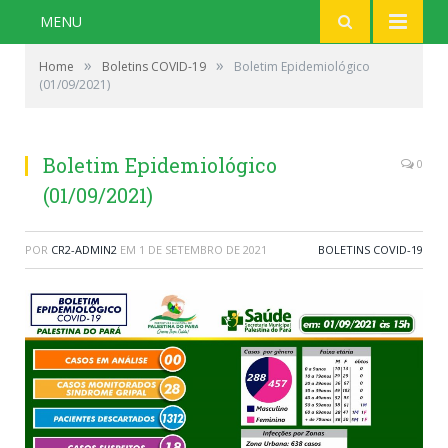
MENU
»
»
Home
Boletins COVID-19
Boletim Epidemiológico
(01/09/2021)
Boletim Epidemiológico
0
(01/09/2021)
POR
CR2-ADMIN2
EM
1 DE SETEMBRO DE 2021
BOLETINS COVID-19