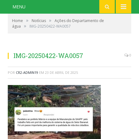
MENU
»
»
Home
Notícias
Ações do Departamento de
»
água
IMG-20250422-WA0057
IMG-20250422-WA0057
0
POR
CR2-ADMIN19
EM
23 DE ABRIL DE 2025