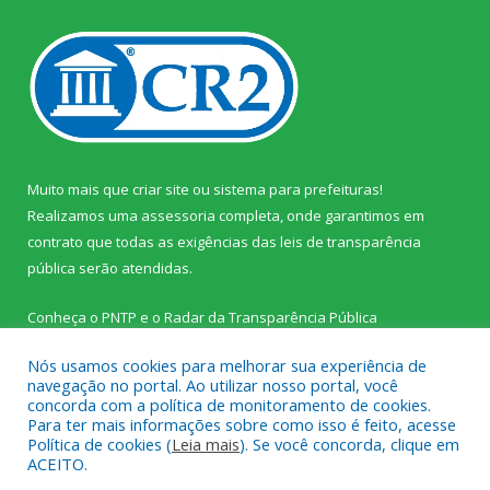
Muito mais que
criar site
ou
sistema para prefeituras
!
Realizamos uma
assessoria
completa, onde garantimos em
contrato que todas as exigências das
leis de transparência
pública
serão atendidas.
Conheça o
PNTP
e o
Radar da Transparência Pública
Nós usamos cookies para melhorar sua experiência de
navegação no portal. Ao utilizar nosso portal, você
concorda com a política de monitoramento de cookies.
Para ter mais informações sobre como isso é feito, acesse
Todos os direitos reservados a Prefeitura Municipal de Palestina
Política de cookies (
Leia mais
). Se você concorda, clique em
do Pará.
ACEITO.