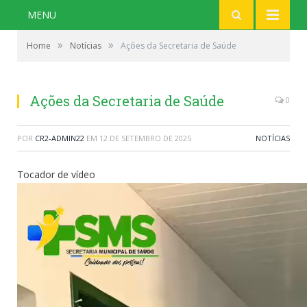
MENU
»
»
Home
Notícias
Ações da Secretaria de Saúde
Ações da Secretaria de Saúde
0
POR
CR2-ADMIN22
EM
12 DE SETEMBRO DE 2025
NOTÍCIAS
Tocador de vídeo