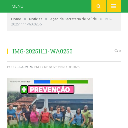
MENU
»
»
»
Home
Notícias
Ação da Secretaria de Saúde
IMG-
20251111-WA0256
IMG-20251111-WA0256
0
POR
CR2-ADMIN2
EM
17 DE NOVEMBRO DE 2025