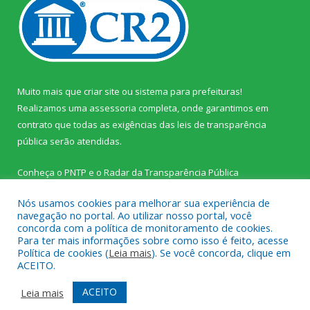
Muito mais que
criar site
ou
sistema para prefeituras
!
Realizamos uma
assessoria
completa, onde garantimos em
contrato que todas as exigências das
leis de transparência
pública
serão atendidas.
Conheça o
PNTP
e o
Radar da Transparência Pública
Nós usamos cookies para melhorar sua experiência de
navegação no portal. Ao utilizar nosso portal, você
concorda com a política de monitoramento de cookies.
Para ter mais informações sobre como isso é feito, acesse
Todos os direitos reservados a Prefeitura Municipal de Palestina
Política de cookies (
Leia mais
). Se você concorda, clique em
do Pará.
ACEITO.
Mapa do Site
Acessar Área Administrativa
ACEITO
Leia mais
Acessar Webmail