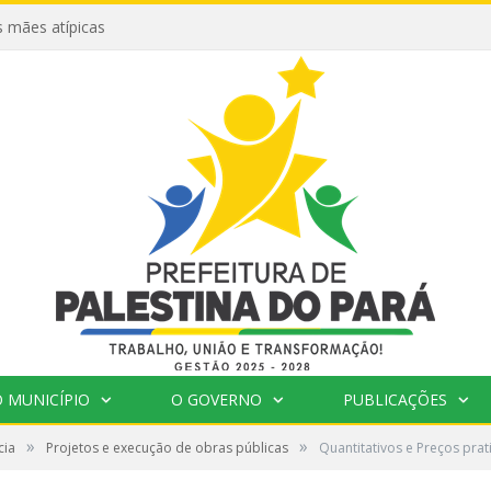
 mães atípicas
 MUNICÍPIO
O GOVERNO
PUBLICAÇÕES
»
»
cia
Projetos e execução de obras públicas
Quantitativos e Preços pra