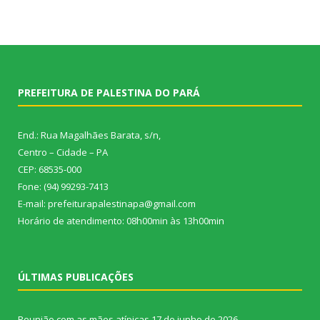
PREFEITURA DE PALESTINA DO PARÁ
End.: Rua Magalhães Barata, s/n,
Centro – Cidade – PA
CEP: 68535-000
Fone: (94) 99293-7413
E-mail: prefeiturapalestinapa@gmail.com
Horário de atendimento: 08h00min às 13h00min
ÚLTIMAS PUBLICAÇÕES
Reunião com as mães atípicas
17 de junho de 2026